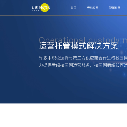
首页
无线校园
智慧校园
智能联接
网关
交换机
AP
OLT
ODN
MDU
Operational custody 
运营管理
运营托管模式解决方案
认证计费系统
网管系统
许多中职校选择与第三方供应商合作进行校园网
高阶辅助
力提供后续校园网运营服务，校园网后续如何
运营中台
运维工单
客服系统
审计系统
上网
智能终端
宿舍水电控设备
智能饮用热水设备
通道闸机
人
运营管理
校园安全系统
校园生活系统
教务总务系统