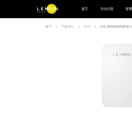
首页
无线校园
智
智能联接
首页
产品中心
光AP
LN-APX3000QFW-
网关
交换机
AP
OLT
ODN
M
运营管理
认证计费系统
网管系统
高阶辅助
运营中台
运维工单
客服系统
审计系统
智能终端
宿舍水电控设备
智能饮用热水设备
通道闸机
运营管理
校园安全系统
校园生活系统
教务总务系统