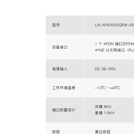
型号
LN-APX3000QFW-G
1 个 XPON 端口(EPON 
设备接口
4*GE 以太网接口（RJ
电源输入
DC 36-55V
工作环境温度
-10°C ~ +45°C
共模 6KV
端口防雷设计
差模 1.5KV
按钮
复位按钮