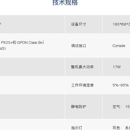
技术规格
P
设备尺寸
160*86*
PX20+和 GPON Class B+)
调试接口
Console
45）
整机最大功率
17W
工作环境湿度
5%~95
静电防护
空气： 15
指示灯
双色： 系统