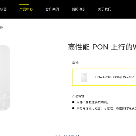
慧校园
产品中心
合作案例
新闻动态
关于我们
GP
DU
光AP
防代理系统
高性能 PON 上行的Wi
型号:
LN-APX3000QFW-GP
上网管控
CRM系统
进销存系统
产品特性:
人脸门禁机
三刷智能消费机
智能校园视频话机
智能电子学生证
智
支持二层数据转发功能。
具有电信级可运营、可管理、易维护的特点,