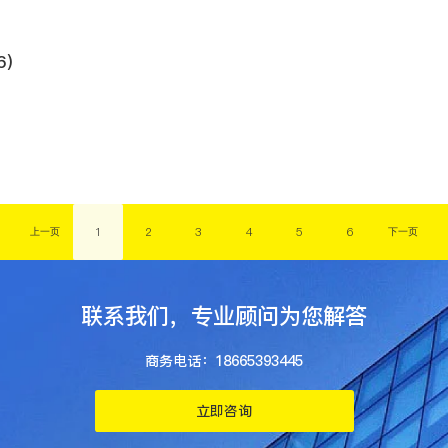
6）
1
2
3
4
5
6
联系我们，专业顾问为您解答
商务电话：18665393445
立即咨询