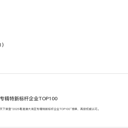
1）
区专精特新标杆企业TOP100
下荣登“2025粤港澳大湾区专精特新标杆企业TOP100”榜单，再获权威认可。