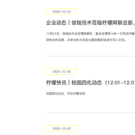
2025-12-23
企业动态 | 信锐技术莅临柠檬网联总
12月23日，信锐技术总经理陈朝东、副总经理贺小舟一行到访柠
段性合作成果、未来合作方向及长期发展规划进行深入交流。
2025-12-09
柠檬快讯 | 校园四化动态（12.01-12.0
校园四化动态，尽在柠檬快讯
2025-12-02