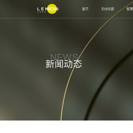
首页
无线校园
智
智能联接
网关
交换机
AP
OLT
ODN
M
运营管理
认证计费系统
网管系统
NEWS
新闻动态
高阶辅助
运营中台
运维工单
客服系统
审计系统
智能终端
宿舍水电控设备
智能饮用热水设备
通道闸机
运营管理
校园安全系统
校园生活系统
教务总务系统