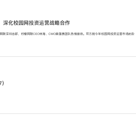
部，深化校园网投资运营战略合作
檬网联深圳总部，柠檬网联CEO林海、CMO苗强携团队热情接待。双方就今年校园网投资运营市场的阶
7）