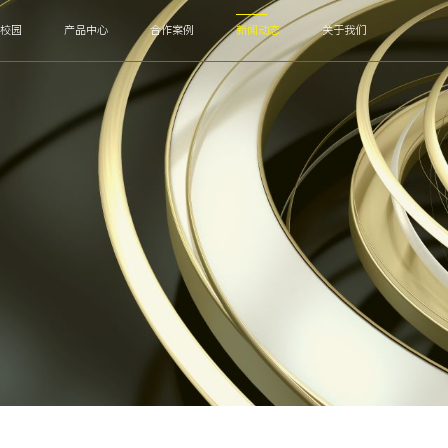
慧校园
产品中心
合作案例
新闻动态
关于我们
DU
光AP
防代理系统
上网管控
CRM系统
进销存系统
人脸门禁机
三刷智能消费机
智能校园视频话机
智能电子学生证
智