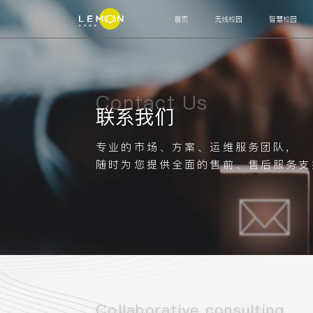
首页
无线校园
智慧校园
智能联接
网关
交换机
AP
OLT
ODN
MDU
运营管理
Contact Us
联系我们
认证计费系统
网管系统
高阶辅助
专业的市场、方案、运维服务团队,
运营中台
运维工单
客服系统
审计系统
上网
随时为您提供全面的售前、售后服务支
智能终端
宿舍水电控设备
智能饮用热水设备
通道闸机
人
运营管理
校园安全系统
校园生活系统
教务总务系统
Collaborative consulting